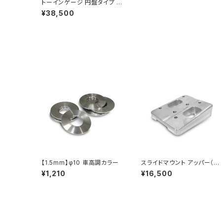
トーインゲージ 円盤タイプ 2
枚セット
¥38,500
【1.5mm】φ10 車高調カラー
スライドマウント アッパー（各
種）
¥1,210
¥16,500