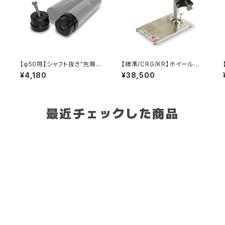
【φ50用】シャフト抜き"先端パ
【標準/CRG/KR】ホイールバ
ーツ"
ランサー
¥4,180
¥38,500
最近チェックした商品