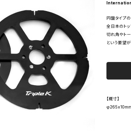
Internatio
円盤タイプの
全日本のトッ
切れ角やトー
という要望が
【概寸】
φ265x10m