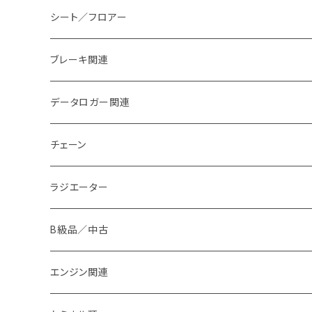
シート／フロアー
ブレーキ関連
ブレーキパッド
データロガー関連
ブレーキダクト
チェーン
ラジエーター
B級品／中古
エンジン関連