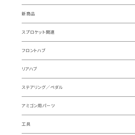
新商品
スプロケット関連
翼～AKIRA~
フロントハブ
匠
リアハブ
アミゴン
ステアリング／ペダル
スプロケット本体
アミゴン用パーツ
工具