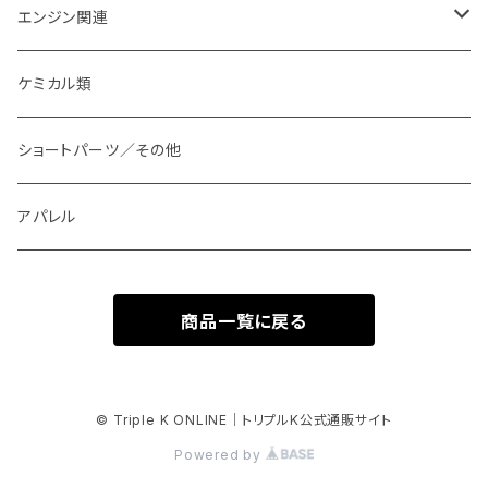
エンジン関連
KT エキゾーストジョイント
ケミカル類
ショートパーツ／その他
アパレル
商品一覧に戻る
© Triple K ONLINE｜トリプルK公式通販サイト
Powered by