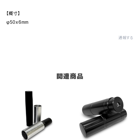
【概寸】
φ50x6mm
通報する
関連商品