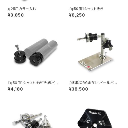
φ25用カラー入れ
【φ50用】シャフト抜き
¥3,850
¥8,250
【φ50用】シャフト抜き"先端パー
【標準/CRG/KR】ホイールバラ
ツ"
ンサー
¥4,180
¥38,500