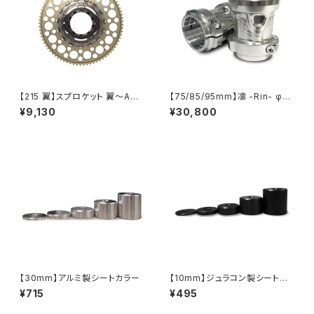
【215 翼】スプロケット 翼～AKI
【75/85/95mm】凛 -Rin- φ50
RA～
用
¥9,130
¥30,800
【30mm】アルミ製シートカラー
【10mm】ジュラコン製シートカ
ラー
¥715
¥495