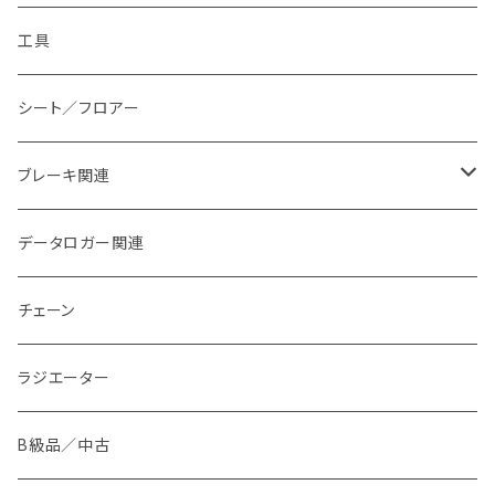
工具
シート／フロアー
ブレーキ関連
ブレーキパッド
データロガー関連
ブレーキダクト
チェーン
ラジエーター
B級品／中古