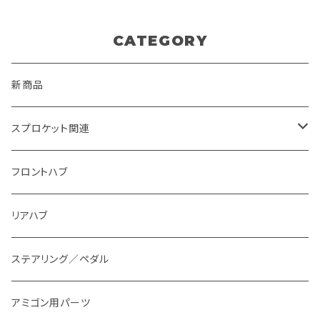
CATEGORY
新商品
スプロケット関連
翼～AKIRA~
フロントハブ
匠
リアハブ
アミゴン
ステアリング／ペダル
スプロケット本体
アミゴン用パーツ