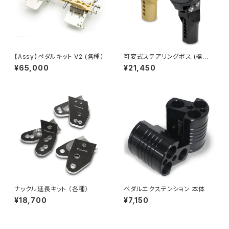
【Assy】ペダルキット V2 (各種）
可変式ステアリングボス (標準/
KR用)
¥65,000
¥21,450
ナックル延長キット （各種）
ペダルエクステンション 本体
¥18,700
¥7,150