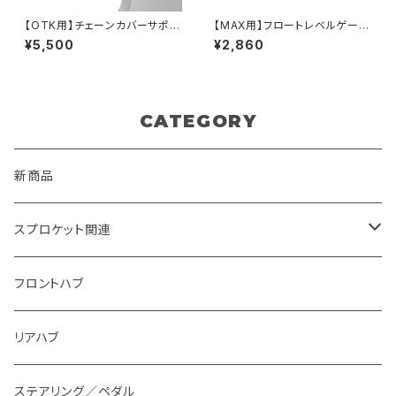
【OTK用】チェーンカバーサポー
【MAX用】フロートレベルゲージ
ト（TK-G-80-OTK）
四角タイプ
¥5,500
¥2,860
CATEGORY
新商品
スプロケット関連
翼～AKIRA~
フロントハブ
匠
リアハブ
アミゴン
ステアリング／ペダル