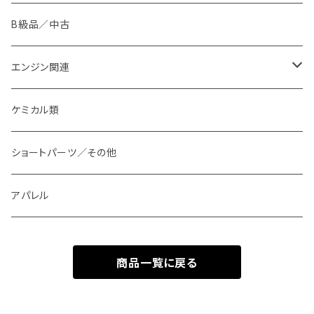
B級品／中古
エンジン関連
KT エキゾーストジョイント
ケミカル類
ショートパーツ／その他
アパレル
商品一覧に戻る