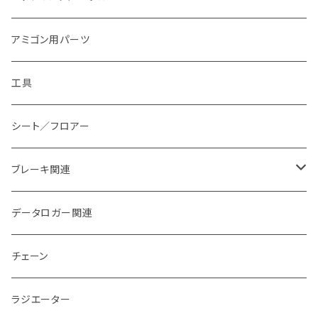
スプロケット本体
アミゴン用パーツ
工具
シート／フロアー
ブレーキ関連
ブレーキパッド
データロガー関連
ブレーキダクト
チェーン
ラジエーター