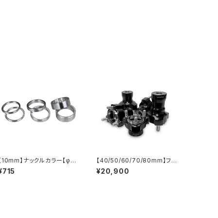
【10mm】ナックルカラー【φ2
【40/50/60/70/80mm】フ
5/Φ17】
ロントハブ Jr. φ17用
¥715
¥20,900