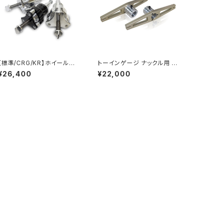
【標準/CRG/KR】ホイールバ
トーインゲージ ナックル用 2
ランサー スピンドル
枚セット
¥26,400
¥22,000