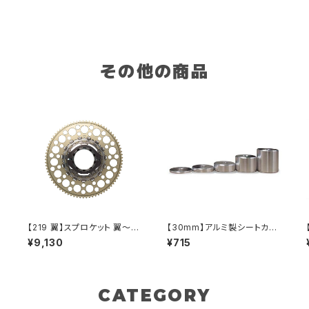
その他の商品
ー
【219 翼】スプロケット 翼～A
【30mm】アルミ製シートカラ
KIRA～
ー
¥9,130
¥715
CATEGORY