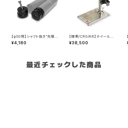
【φ50用】シャフト抜き"先端パ
【標準/CRG/KR】ホイールバ
ーツ"
ランサー
¥4,180
¥38,500
最近チェックした商品