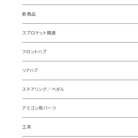
新商品
スプロケット関連
翼～AKIRA~
フロントハブ
匠
リアハブ
アミゴン
ステアリング／ペダル
スプロケット本体
アミゴン用パーツ
工具