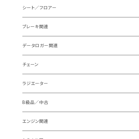
シート／フロアー
ブレーキ関連
ブレーキパッド
データロガー関連
ブレーキダクト
チェーン
ラジエーター
B級品／中古
エンジン関連